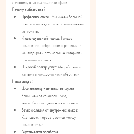
атмосферу в вашем доме или офисе.
Почему выбрать нас?
Профессионализм
: Мы имеем большой 
опыт и используем только качественные 
материалы.
Индивидуальный подход
: Каждое 
помещение требует своего решения, и 
мы подбираем оптимальные материалы 
для каждого случая.
Широкий спектр услуг
: Мы работаем с 
жилыми и коммерческими объектами.
Наши услуги:
Шумоизоляция от внешних шумов
: 
Защищаем от уличного шума, 
автомобильного движения и прочего.
Звукоизоляция от внутренних звуков
: 
Уменьшаем передачу звуков между 
помещениями.
Акустическая обработка
: 