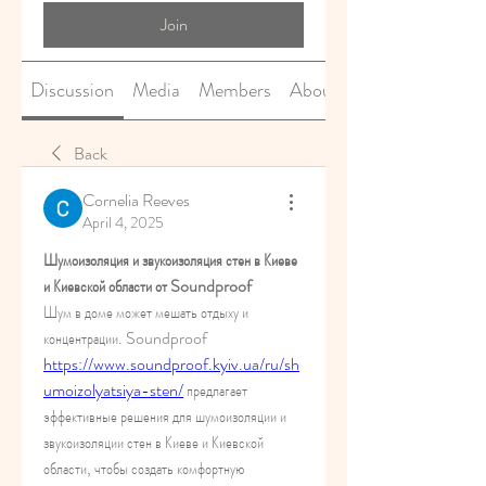
Join
Discussion
Media
Members
About
Back
Cornelia Reeves
April 4, 2025
Шумоизоляция и звукоизоляция стен в Киеве 
и Киевской области от Soundproof
Шум в доме может мешать отдыху и 
концентрации. Soundproof 
https://www.soundproof.kyiv.ua/ru/sh
umoizolyatsiya-sten/
 предлагает 
эффективные решения для шумоизоляции и 
звукоизоляции стен в Киеве и Киевской 
области, чтобы создать комфортную 