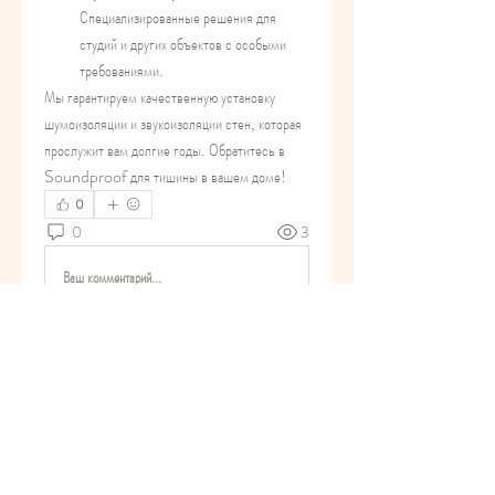
Специализированные решения для 
студий и других объектов с особыми 
требованиями.
Мы гарантируем качественную установку 
шумоизоляции и звукоизоляции стен, которая 
прослужит вам долгие годы. Обратитесь в 
Soundproof для тишины в вашем доме!
0
0
3
Ваш комментарий...
About
Welcome to the group! You can
connect with other members, ge
...
Read more