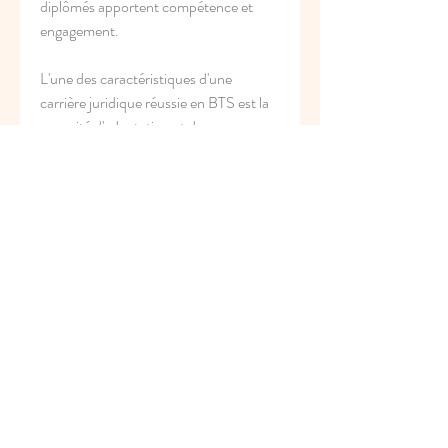
diplômés apportent compétence et 
engagement.
L'une des caractéristiques d'une 
carrière juridique réussie en BTS est la 
capacité d'adaptation et de 
développement. Les systèmes 
juridiques évoluent constamment en 
réponse aux nouvelles lois, aux 
nouvelles technologies et aux besoins 
sociétaux. Le BTS Droit Pénal apprend 
aux étudiants à rester informés et 
flexibles, garantissant ainsi que leur 
carrière reste pertinente et 
enrichissante au fil du temps. Cet esprit 
d'apprentissage continu est essentiel 
pour réussir dans tout rôle juridique.
En conclusion, la 
bts carrière juridique